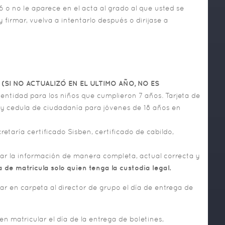
6 o no le aparece en el acta al grado al que usted se
 firmar, vuelva a intentarlo después o dirijase a
o
(SI NO ACTUALIZÓ EN EL ULTIMO AÑO, NO ES
identidad para los niños que cumplieron 7 años. Tarjeta de
s y cedula de ciudadanía para jóvenes de 18 años en
retaría certificado Sisben, certificado de cabildo,
ciar la información de manera completa, actual correcta y
a de matricula solo quien tenga la custodia legal.
r en carpeta al director de grupo el día de entrega de
n matricular el día de la entrega de boletines,