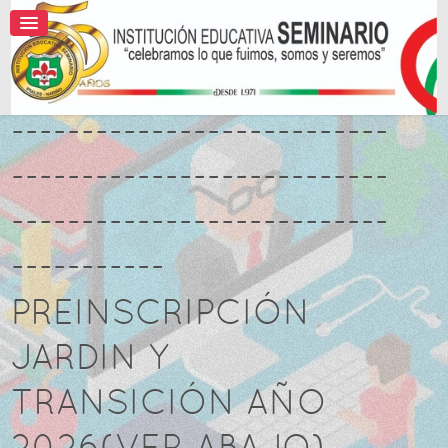
---------------------------
---------------------------
---------------------------
-----------
PREINSCRIPCIÓN
JARDIN Y
TRANSICIÓN AÑO
2026(VER ABAJO)